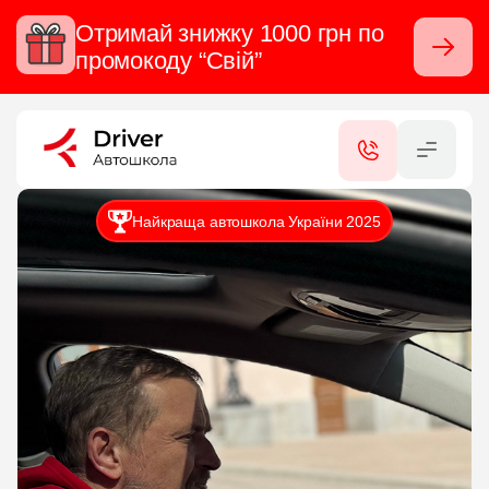
Отримай знижку 1000 грн по
Закрити
промокоду “Свій”
RU
UA
КАТЕГОРІЇ
Найкраща автошкола України 2025
ПОСЛУГИ
СЕРТИФІКАТИ
ФІЛІАЛИ
КОНТАКТИ
ВІДГУКИ