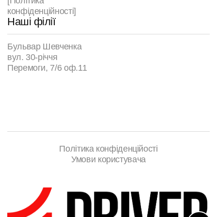
[Політика
конфіденційності]
Наші філії
Бульвар Шевченка
вул. 30-річчя
Перемоги, 7/6 оф.11
Політика конфіденційості
Умови користувача