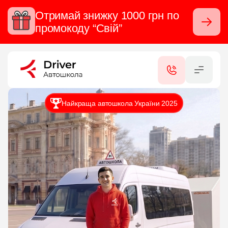
Отримай знижку 1000 грн по
Закрити
промокоду “Свій”
RU
UA
КАТЕГОРІЇ
Найкраща автошкола України 2025
ПОСЛУГИ
СЕРТИФІКАТИ
ФІЛІАЛИ
КОНТАКТИ
ВІДГУКИ