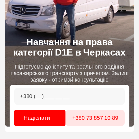
ЦІНИ
ГРАФІК
Навчання на права
ІНСТРУКТОРИ
категорії D1E в Черкасах
ОНЛАЙН НАВЧАННЯ
Підготуємо до іспиту та реального водіння
пасажирського транспорту з причепом. Залиш
заявку - отримай консультацію
+380 73 857 10 89