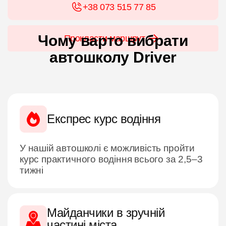
+38 073 515 77 85
Чому варто вибрати
Прокласти маршрут
автошколу Driver
Експрес курс водіння
У нашій автошколі є можливість пройти
курс практичного водіння всього за 2,5–3
тижні
Майданчики в зручній
частині міста