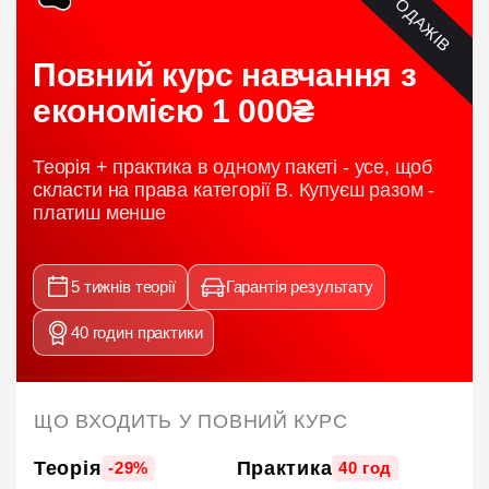
ХІТ ПРОДАЖІВ
Повний курс навчання з
економією 1 000₴
Теорія + практика в одному пакеті - усе, щоб
скласти на права категорії B. Купуєш разом -
платиш менше
5 тижнів теорії
Гарантія результату
40 годин практики
ЩО ВХОДИТЬ У ПОВНИЙ КУРС
Теорія
Практика
-29%
40 год