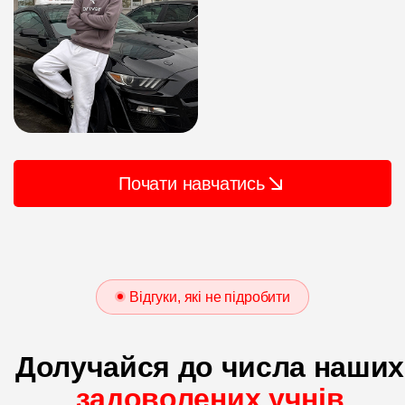
Почати навчатись
Відгуки, які не підробити
Долучайся до числа наших
задоволених учнів