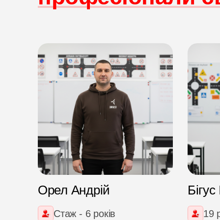
Орел Андрій
Бігус
Стаж - 6 років
19 