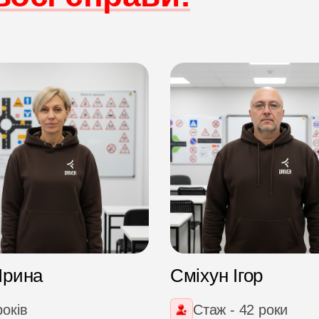
 Ірина
Сміхун Ігор
років
Стаж - 42 роки