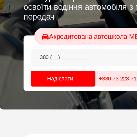
освоїти водіння автомобіля з
передач
Акредитована автошкола М
+380 73 223 71