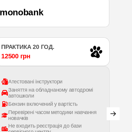
 monobank
ПРАКТИКА 20 ГОД.
ПРА
4
12500 грн
187
Атестовані інструктори
Ат
Заняття на обладнаному автодромі
За
автошколи
а
Бензин включений у вартість
Бе
Перевірені часом методики навчання
Пе
новачків
но
Не входить реєстрація до бази
Не
сервісного центру
се