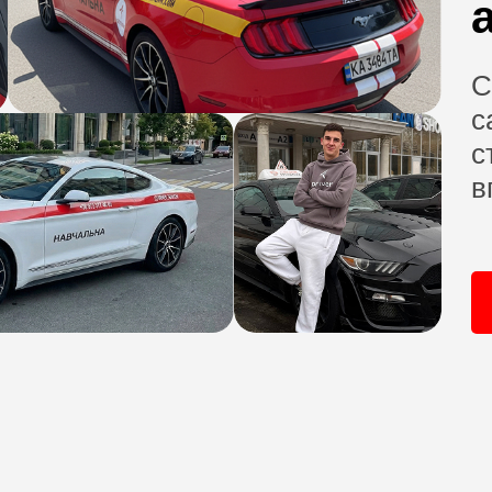
С
с
с
в