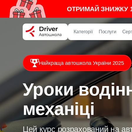
ОТРИМАЙ ЗНИЖКУ 1
Категорії
Послуги
Сер
Найкраща автошкола України 2025
Уроки водін
механіці
Цей курс розрахований на авт