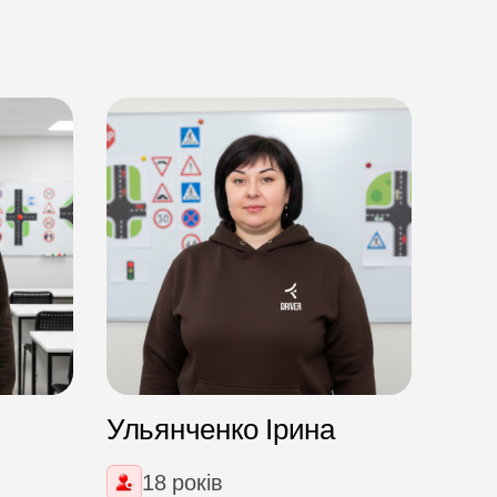
Ульянченко Ірина
Куз
18 років
С