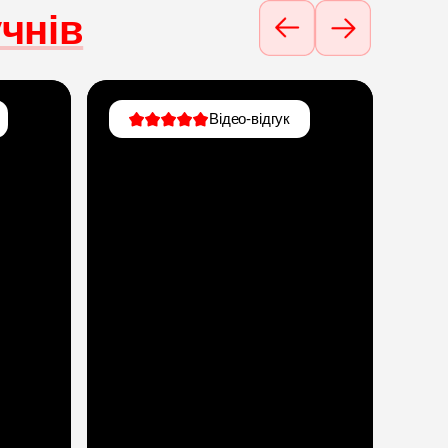
чнів
Відео-відгук