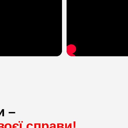
и –
оєї справи!