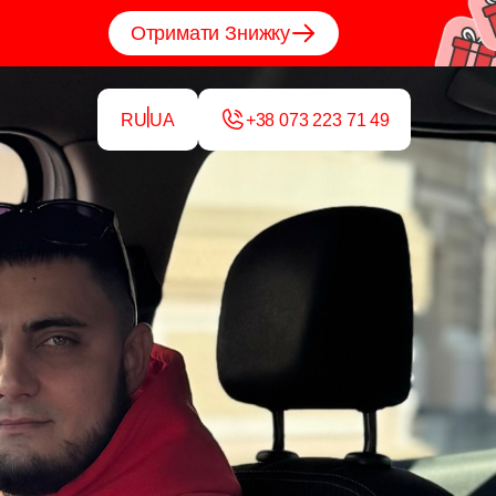
Отримати Знижку
RU
UA
+38 073 223 71 49