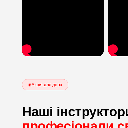
Акція для двох
Наші інструктор
професіонали св