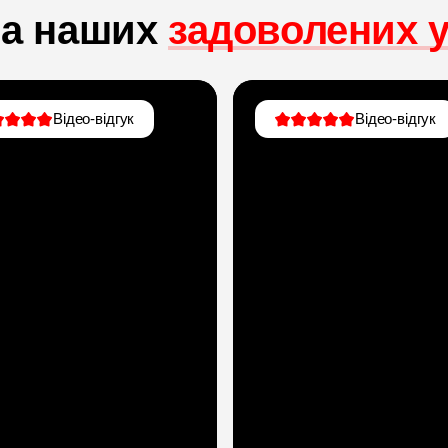
ла наших
задоволених у
Відео-відгук
Відео-відгук