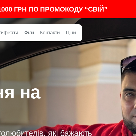
000 ГРН ПО ПРОМОКОДУ “СВІЙ”
тифікати
Філії
Контакти
Ціни
ня на
олюбителів, які бажають