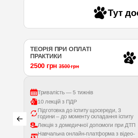
Тут д
ТЕОРІЯ ПРИ ОПЛАТІ
ПРАКТИКИ
7
2
2500 грн
3500 грн
Тривалість — 5 тижнів
і
10 лекцій з ПДР
Підготовка до іспиту щосереди, 3
години – до моменту складання іспиту
ння
Лекція з домедичної допомоги при ДТП
сного
Навчальна онлайн-платформа з відео-