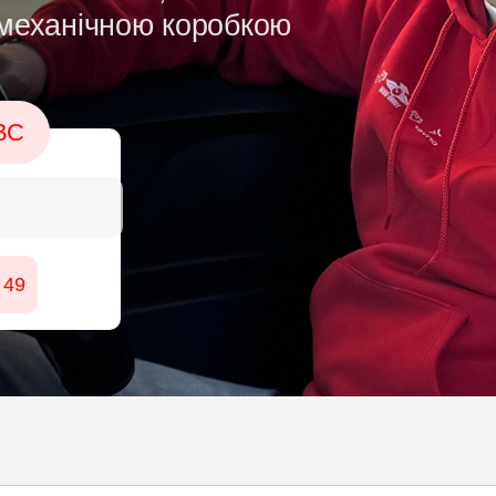
 механічною коробкою
ВС
 49