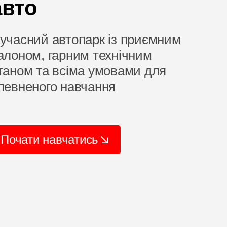
авто
учасний автопарк із приємним
алоном, гарним технічним
таном та всіма умовами для
певненого навчання
Почати навчатись