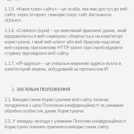
1.1.5. «Користувач сайту» – це особа, яка має доступ до веб-
сайту через Інтернет і використовує сайт Автошколи
«Driver».
1.1.6. «Cookies» (куки) – це невеликий фрагмент даних, який
відправляється веб-сервером і зберігається на комп’ютері
користувача, і який веб-клієнт або веб-браузер надсилає
веб-серверу при кожному HTTP-запиті при спробі відкрити
сторінку відповідного веб-сайту.
1.1.7. «IP-адреса» – це унікальні мережеві адреси вузла в
комп’ютерній мережі, побудованій за протоколом IP.
ЗАГАЛЬНІ ПОЛОЖЕННЯ
2.1. Використання Користувачем веб-сайту означає
погодження з цією Політикою конфіденційності та умовами
обробки особистих даних Користувача.
2.2. У випадку незгоди з умовами Політики конфіденційності
Користувач повинен припинити використання сайту.