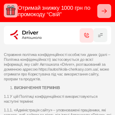
Отримай знижку 1000 грн по
Закрити
промокоду “Свій”
RU
UA
КАТЕГОРІЇ
ПОСЛУГИ
Cправжня політика конфіденційності особистих даних (далі –
Політика конфіденційності) застосовується до всієї
інформації, яку сайт Автошкола «Driver», розташований за
СЕРТИФІКАТИ
доменною адресою https://autoshkola-cherkasy.com.ua/
, може
отримати про Користувача під час використання сайту,
програм та продуктів.
ФІЛІАЛИ
ВИЗНАЧЕННЯ ТЕРМІНІВ
КОНТАКТИ
1.1 У цій Політиці конфіденційності використовуються
наступні терміни:
1.1.1. «Адміністрація сайту» – уповноважені працівники, які
ВІДГУКИ
керують веб-сайтом та діють від імені Автошколи «Driver», які