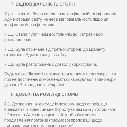
ВІДПОВІДАЛЬНІСТЬ СТОРІН
У разі втрати або розголошення конфіденційної інформації
Адміністрація сайту не несе відповідальності, якщо ця
конфіденційна інформація:
7.1.1. Стала публічним достоянням до її втрати або
розголошення.
7.1.2. Була отримана від третьої сторони до моменту її
отримання Адміністрацією сайту.
7.1.3. Була розголошена з дозволу користувача.
Будь які розбіжності вирішуються шляхом переговорів , та
при не досягненні домовленості оскаржуються згідно норм
діючого Законодавства України .
ДОЗВІЛ НА РОЗГЛЯД СПОРІВ
8.1. До звернення до суду із позовом щодо спорів, що
виникають із відносин між Користувачем сайту Автошколи
«Driver» та Адміністрацією сайту, обов’язковим є
пред’явлення претензії (письмової пропозиції щодо
добровільного врегулювання спору).