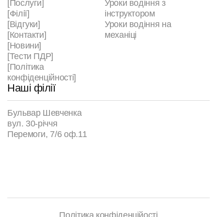
[Послуги]
Уроки водіння з
[Філії]
інструктором
[Відгуки]
Уроки водіння на
[Контакти]
механіці
[Новини]
[Тести ПДР]
[Політика
конфіденційності]
Наші філії
Бульвар Шевченка
вул. 30-річчя
Перемоги, 7/6 оф.11
Політика конфіденційості