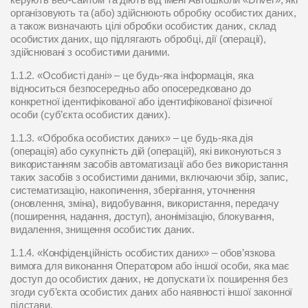
організовують та (або) здійснюють обробку особистих даних,
а також визначають цілі обробки особистих даних, склад
ЦІНИ
особистих даних, що підлягають обробці, дії (операції),
здійснювані з особистими даними.
ГРАФІК
1.1.2. «Особисті дані» – це будь-яка інформація, яка
відноситься безпосередньо або опосередковано до
конкретної ідентифікованої або ідентифікованої фізичної
ІНСТРУКТОРИ
особи (суб’єкта особистих даних).
1.1.3. «Обробка особистих даних» – це будь-яка дія
ОНЛАЙН НАВЧАННЯ
(операція) або сукупність дій (операцій), які виконуються з
використанням засобів автоматизації або без використання
таких засобів з особистими даними, включаючи збір, запис,
систематизацію, накопичення, зберігання, уточнення
(оновлення, зміна), видобування, використання, передачу
(поширення, надання, доступ), анонімізацію, блокування,
видалення, знищення особистих даних.
1.1.4. «Конфіденційність особистих даних» – обов’язкова
вимога для виконання Оператором або іншої особи, яка має
доступ до особистих даних, не допускати їх поширення без
згоди суб’єкта особистих даних або наявності іншої законної
підстави.