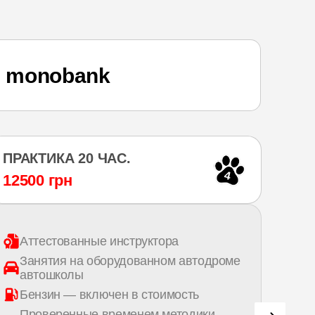
 monobank
ПРАКТИКА 20 ЧАС.
ПРА
4
12500 грн
187
Аттестованные инструктора
Ат
Занятия на оборудованном автодроме
За
автошколы
а
Бензин — включен в стоимость
Бе
Проверенные временем методики
П