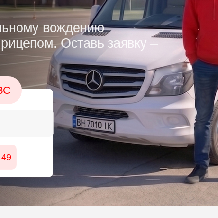
альному вождению
прицепом. Оставь заявку –
ВС
 49