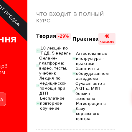
ИТ ПРОДАЖ
ЧТО ВХОДИТ В ПОЛНЫЙ
КУРС
ння
Теория
-29%
40
Практика
часов
10 лекций по
ПДД, 5 недель
Аттестованные
Онлайн-
инструктуры -
платформа:
практики
 щоб
видео, тесты,
Занятия на
ом -
учебник
оборудованном
Лекция по
автодроме
медицинской
Сучасні авто з
помощи при
АКП та МКП,
ДТП
бензин
Бесплатное
включено
та
повторное
Регистрация в
обучение
базу
сервисного
центра