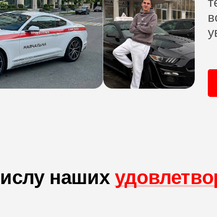
т
в
у
числу наших
удовлетво