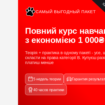
Х
САМЫЙ ВЫГОДНЫЙ ПАКЕТ
Повний курс навча
з економією 1 000₴
Теорія + практика в одному пакеті - усе,
скласти на права категорії B. Купуєш раз
платиш менше
5 недель теории
Гарантия результа
40 часов практики