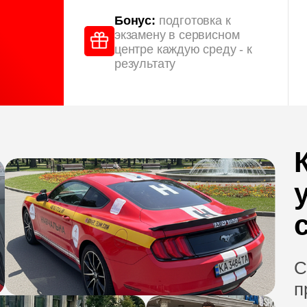
Бонус:
подготовка к
экзамену в сервисном
центре каждую среду - к
результату
С
п