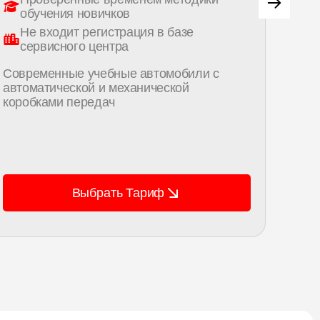
обучения новичков
об
Не входит регистрация в базе
Не
сервисного центра
се
Современные учебные автомобили с
Совр
автоматической и механической
авто
коробками передач
коро
Выбрать Тариф