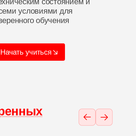
ехническим состоянием и
семи условиями для
веренного обучения
Начать учиться
ренных