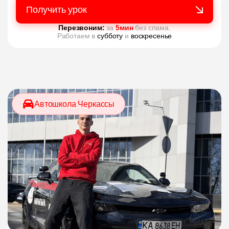
Перезвоним:
за
5мин
без спама.
Работаем в
субботу
и
воскресенье
Автошкола Черкассы