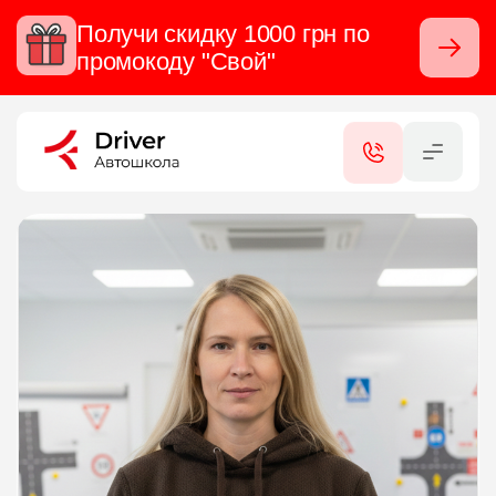
Получи скидку 1000 грн по
Закры
промокоду "Свой"
RU
UA
КАТЕГОРИИ
УСЛУГИ
СЕРТИФИКАТЫ
КОНТАКТЫ
ФИЛИАЛЫ
ОТЗЫВЫ