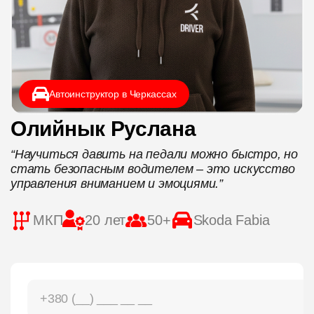
ЦЕНЫ
ГРАФИК
Автоинструктор в Черкассах
ИНСТРУКТОРЫ
Олийнык Руслана
ОНЛАЙН ОБУЧЕНИЕ
“Научиться давить на педали можно быстро, но
стать безопасным водителем – это искусство
управления вниманием и эмоциями.”
МКП
20 лет
50+
Skoda Fabia