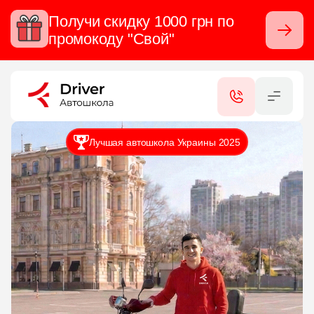
Получи скидку 1000 грн по
Закрыть
промокоду "Свой"
RU
UA
КАТЕГОРИИ
Лучшая автошкола Украины 2025
УСЛУГИ
СЕРТИФИКАТЫ
КОНТАКТЫ
ФИЛИАЛЫ
ОТЗЫВЫ