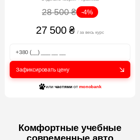
28 500 ₴
-4%
27 500 ₴
/ за весь курс
или
частями
от
monobank
Комфортные учебные
современные авто