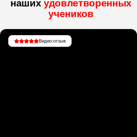
наших
удовлетворенных
учеников
Видео-отзыв