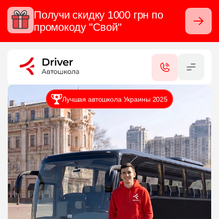
Получи скидку 1000 грн по
Закрыть
промокоду "Свой"
RU
UA
КАТЕГОРИИ
Лучшая автошкола Украины 2025
УСЛУГИ
СЕРТИФИКАТЫ
КОНТАКТЫ
ФИЛИАЛЫ
ОТЗЫВЫ