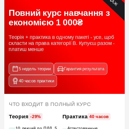
Повний курс навчання з
економією 1 000₴
Теорія + практика в одному пакеті - усе, щоб
скласти на права категорії B. Купуєш разом -
платиш менше
5 недель теории
Гарантия результата
40 часов практики
ЧТО ВХОДИТ В ПОЛНЫЙ КУРС
Теория
Практика
-29%
40 часов
10 лекций по ПДД, 5
Аттестованные