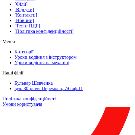
[Філії]
[Відгуки]
[Контакти]
[Новини]
[Тести ПДР]
[Політика конфіденційності]
Меню
Категорії
Уроки водіння з інструктором
Уроки водіння на механіці
Наші філії
Бульвар Шевченка
вул. 30-річчя Перемоги, 7/6 оф.11
Політика конфіденційості
Умови користувача