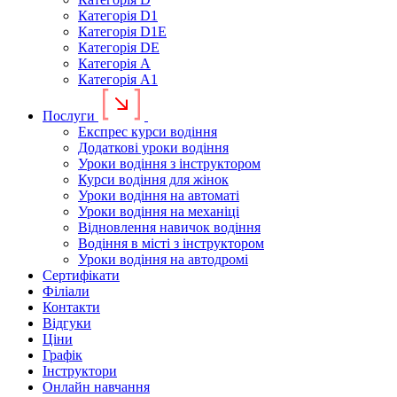
Категорія D1
Категорія D1E
Категорія DE
Категорія А
Категорія А1
Послуги
Експрес курси водіння
Додаткові уроки водіння
Уроки водіння з інструктором
Курси водіння для жінок
Уроки водіння на автоматі
Уроки водіння на механіці
Відновлення навичок водіння
Водіння в місті з інструктором
Уроки водіння на автодромі
Сертифікати
Філіали
Контакти
Відгуки
Ціни
Графік
Інструктори
Онлайн навчання