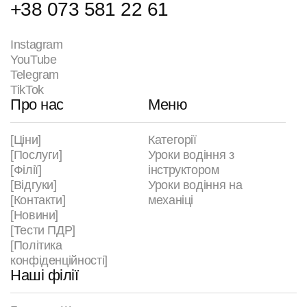
+38 073 223 71 49
Instagram
YouTube
Telegram
TikTok
Про нас
Меню
[Ціни]
Категорії
[Послуги]
Уроки водіння з
[Філії]
інструктором
[Відгуки]
Уроки водіння на
[Контакти]
механіці
[Новини]
[Тести ПДР]
[Політика
конфіденційності]
Наші філії