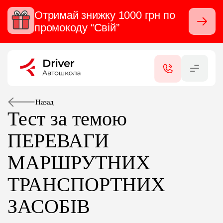
Отримай знижку 1000 грн по
Закрити
промокоду “Свій”
RU
UA
КАТЕГОРІЇ
ПОСЛУГИ
Назад
Тест за темою
СЕРТИФІКАТИ
ПЕРЕВАГИ
МАРШРУТНИХ
ФІЛІАЛИ
ТРАНСПОРТНИХ
КОНТАКТИ
ЗАСОБІВ
ВІДГУКИ