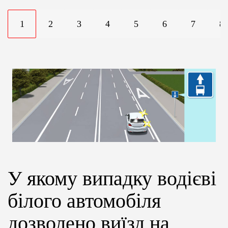
ЦІНИ
1
2
3
4
5
6
7
8
ГРАФІК
ІНСТРУКТОРИ
ОНЛАЙН НАВЧАННЯ
У якому випадку водієві
білого автомобіля
дозволено виїзд на