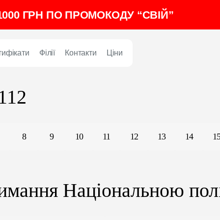
000 ГРН ПО ПРОМОКОДУ “СВІЙ”
тифікати
Філії
Контакти
Ціни
 112
8
9
10
11
12
13
14
1
римання Національною пол