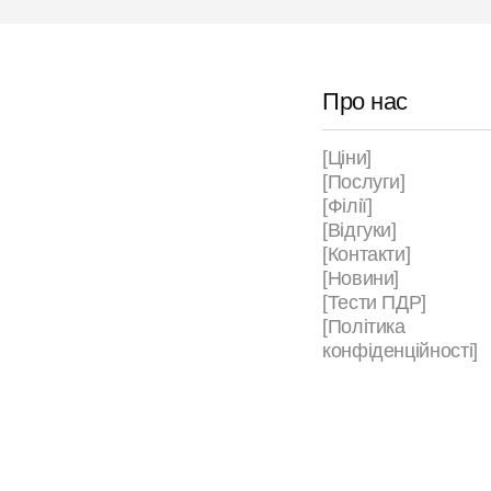
Про нас
[Ціни]
[Послуги]
[Філії]
[Відгуки]
[Контакти]
[Новини]
[Тести ПДР]
[Політика
конфіденційності]