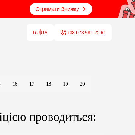
Отримати Знижку
RU
UA
+38 073 581 22 61
5
16
17
18
19
20
іцією проводиться: