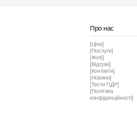
Про нас
[Ціни]
[Послуги]
[Філії]
[Відгуки]
[Контакти]
[Новини]
[Тести ПДР]
[Політика
конфіденційності]