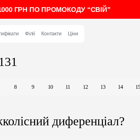
000 ГРН ПО ПРОМОКОДУ “СВІЙ”
тифікати
Філії
Контакти
Ціни
 131
8
9
10
11
12
13
14
1
жколісний диференціал?