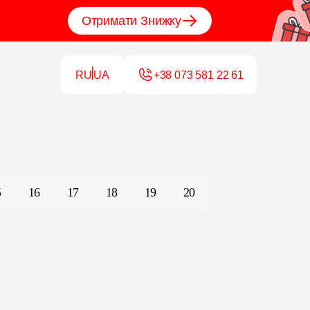
Отримати Знижку
RU
UA
+38 073 581 22 61
5
16
17
18
19
20