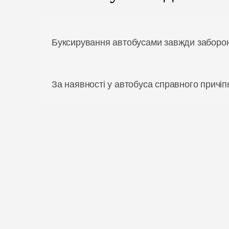
Буксирування автобусами завжди заборо
За наявності у автобуса справного причіп