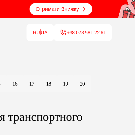
Отримати Знижку
RU
UA
+38 073 223 71 49
5
16
17
18
19
20
ія транспортного