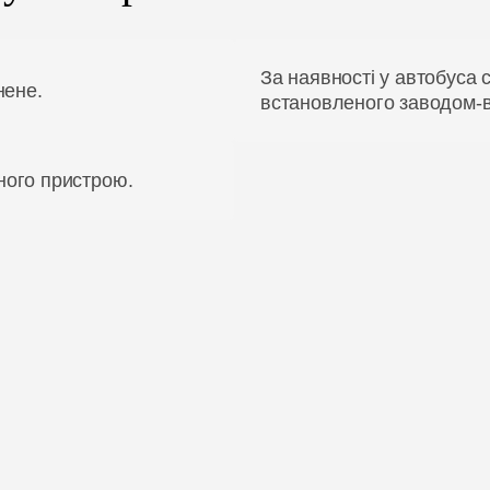
За наявності у автобуса 
нене.
встановленого заводом-
ного пристрою.