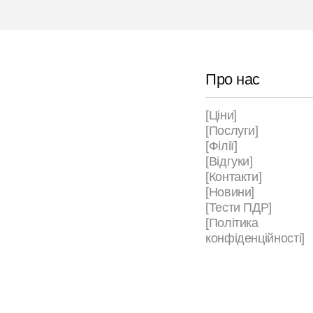
Про нас
[Ціни]
[Послуги]
[Філії]
[Відгуки]
[Контакти]
[Новини]
[Тести ПДР]
[Політика
конфіденційності]