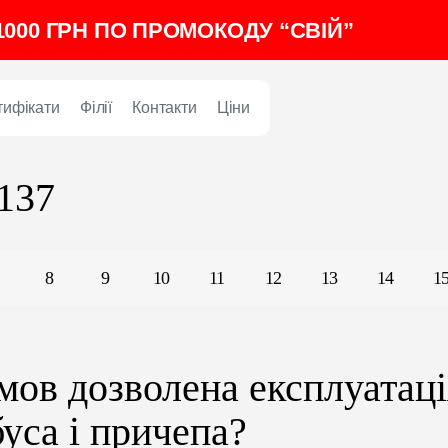
000 ГРН ПО ПРОМОКОДУ “СВІЙ”
тифікати
Філії
Контакти
Ціни
 137
8
9
10
11
12
13
14
1
мов дозволена експлуатац
буса і причепа?