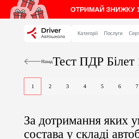
ОТРИМАЙ ЗНИЖКУ 1
Категорії
Послуги
Сер
Тест ПДР
Білет
Назад
1
2
3
4
5
6
7
За дотримання яких у
состава у складі авто