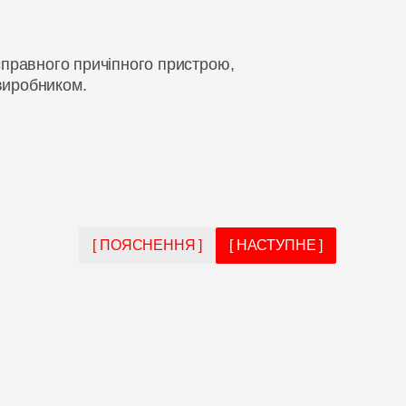
справного причіпного пристрою,
виробником.
[ ПОЯСНЕННЯ ]
[ НАСТУПНЕ ]