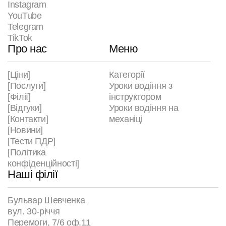
Instagram
YouTube
Telegram
TikTok
Про нас
Меню
[Ціни]
Категорії
[Послуги]
Уроки водіння з
[Філії]
інструктором
[Відгуки]
Уроки водіння на
[Контакти]
механіці
[Новини]
[Тести ПДР]
[Політика
конфіденційності]
Наші філії
Бульвар Шевченка
вул. 30-річчя
Перемоги, 7/6 оф.11