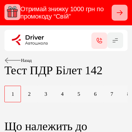
Отримай знижку 1000 грн по
Закрити
промокоду “Свій”
RU
UA
КАТЕГОРІЇ
ПОСЛУГИ
Назад
Тест ПДР
Білет 142
СЕРТИФІКАТИ
1
2
3
4
5
6
7
8
ФІЛІАЛИ
КОНТАКТИ
Що належить до
ВІДГУКИ