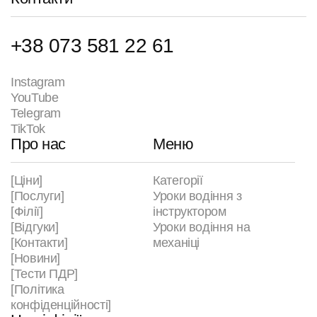
+38 073 581 22 61
Instagram
YouTube
Telegram
TikTok
Про нас
Меню
[Ціни]
Категорії
[Послуги]
Уроки водіння з
[Філії]
інструктором
[Відгуки]
Уроки водіння на
[Контакти]
механіці
[Новини]
[Тести ПДР]
[Політика
конфіденційності]