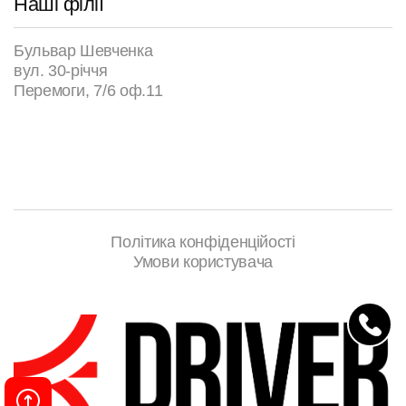
Наші філії
Бульвар Шевченка
вул. 30-річчя
Перемоги, 7/6 оф.11
Політика конфіденційості
Умови користувача