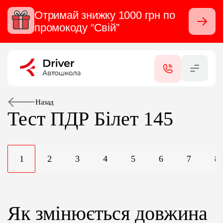
Отримай знижку 1000 грн по
Закрити
промокоду “Свій”
RU
UA
КАТЕГОРІЇ
ПОСЛУГИ
Назад
Тест ПДР
Білет 145
СЕРТИФІКАТИ
1
2
3
4
5
6
7
8
ФІЛІАЛИ
КОНТАКТИ
Як змінюється довжина
ВІДГУКИ