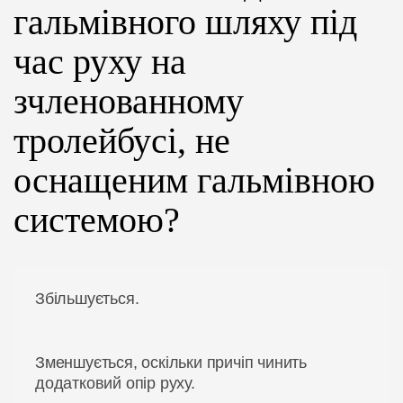
гальмівного шляху під
ЦІНИ
час руху на
ГРАФІК
зчленованному
тролейбусі, не
ІНСТРУКТОРИ
оснащеним гальмівною
ОНЛАЙН НАВЧАННЯ
системою?
Збільшується.
Зменшується, оскільки причіп чинить
додатковий опір руху.