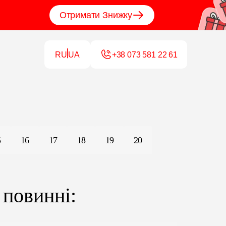
Отримати Знижку
RU
UA
+38 073 581 22 61
5
16
17
18
19
20
 повинні: