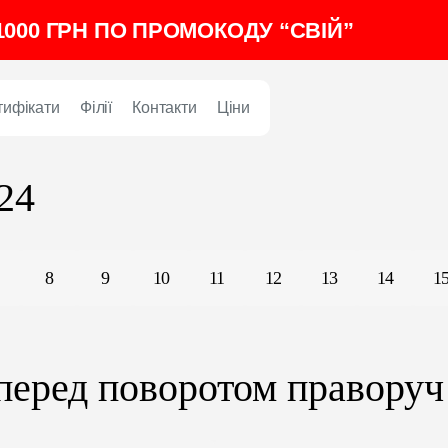
000 ГРН ПО ПРОМОКОДУ “СВІЙ”
тифікати
Філії
Контакти
Ціни
24
8
9
10
11
12
13
14
1
 перед поворотом праворуч