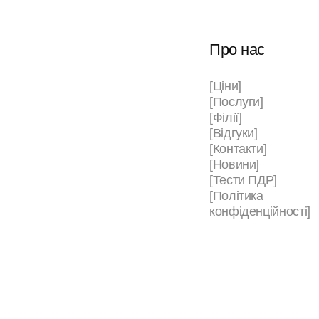
Про нас
[Ціни]
[Послуги]
[Філії]
[Відгуки]
[Контакти]
[Новини]
[Тести ПДР]
[Політика
конфіденційності]