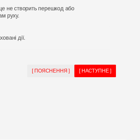
це не створить перешкод або
ам руху.
овані дії.
[ ПОЯСНЕННЯ ]
[ НАСТУПНЕ ]