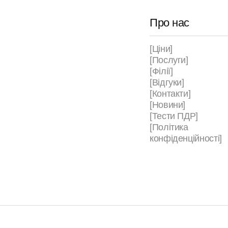
Про нас
[Ціни]
[Послуги]
[Філії]
[Відгуки]
[Контакти]
[Новини]
[Тести ПДР]
[Політика
конфіденційності]