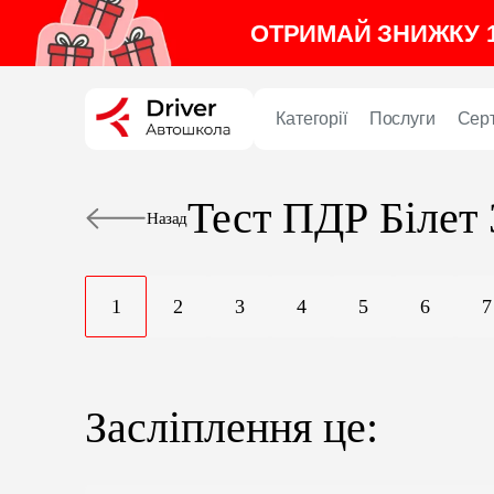
ОТРИМАЙ ЗНИЖКУ 1
Категорії
Послуги
Сер
Тест ПДР
Білет 
Назад
1
2
3
4
5
6
7
Засліплення це: