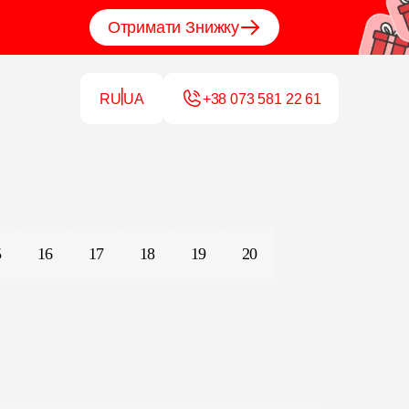
Отримати Знижку
RU
UA
+38 073 581 22 61
5
16
17
18
19
20