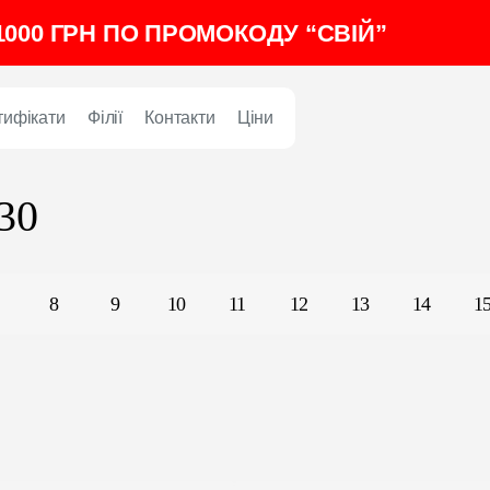
000 ГРН ПО ПРОМОКОДУ “СВІЙ”
тифікати
Філії
Контакти
Ціни
30
8
9
10
11
12
13
14
1