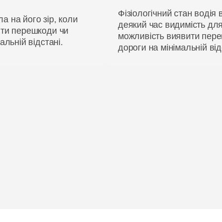
Фізіологічний стан водія в
ла на його зір, коли
деякий час видимість для
ити перешкоди чи
можливість виявити пере
альній відстані.
дороги на мінімальній від