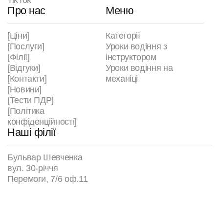
TikTok
Про нас
Меню
[Ціни]
Категорії
[Послуги]
Уроки водіння з
[Філії]
інструктором
[Відгуки]
Уроки водіння на
[Контакти]
механіці
[Новини]
[Тести ПДР]
[Політика
конфіденційності]
Наші філії
Бульвар Шевченка
вул. 30-річчя
Перемоги, 7/6 оф.11