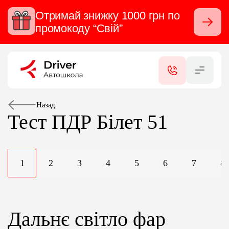
Отримай знижку 1000 грн по
Закрити
промокоду “Свій”
RU
UA
КАТЕГОРІЇ
ПОСЛУГИ
Назад
Тест ПДР
Білет 51
СЕРТИФІКАТИ
1
2
3
4
5
6
7
8
ФІЛІАЛИ
КОНТАКТИ
Дальнє світло фар
ВІДГУКИ