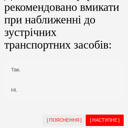
рекомендовано вмикати
ЦІНИ
при наближенні до
ГРАФІК
зустрічних
транспортних засобів:
ІНСТРУКТОРИ
ОНЛАЙН НАВЧАННЯ
Так.
Ні.
[ ПОЯСНЕННЯ ]
[ НАСТУПНЕ ]