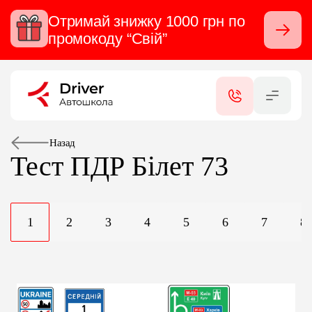
Отримай знижку 1000 грн по
Закрити
промокоду “Свій”
RU
UA
КАТЕГОРІЇ
ПОСЛУГИ
Назад
Тест ПДР
Білет 73
СЕРТИФІКАТИ
1
2
3
4
5
6
7
8
ФІЛІАЛИ
КОНТАКТИ
ВІДГУКИ