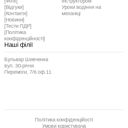
[Філії]
інструктором
[Відгуки]
Уроки водіння на
[Контакти]
механіці
[Новини]
[Тести ПДР]
[Політика
конфіденційності]
Наші філії
Бульвар Шевченка
вул. 30-річчя
Перемоги, 7/6 оф.11
Політика конфіденційості
Умови користувача