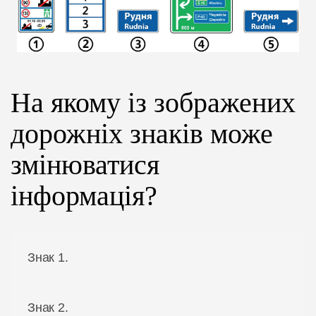
ЦІНИ
ГРАФІК
На якому із зображених
ІНСТРУКТОРИ
дорожніх знаків може
ОНЛАЙН НАВЧАННЯ
змінюватися
інформація?
Знак 1.
Знак 2.