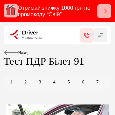
Отримай знижку 1000 грн по
Закрити
промокоду “Свій”
RU
UA
КАТЕГОРІЇ
ПОСЛУГИ
Назад
Тест ПДР
Білет 91
СЕРТИФІКАТИ
1
2
3
4
5
6
7
8
ФІЛІАЛИ
КОНТАКТИ
ВІДГУКИ