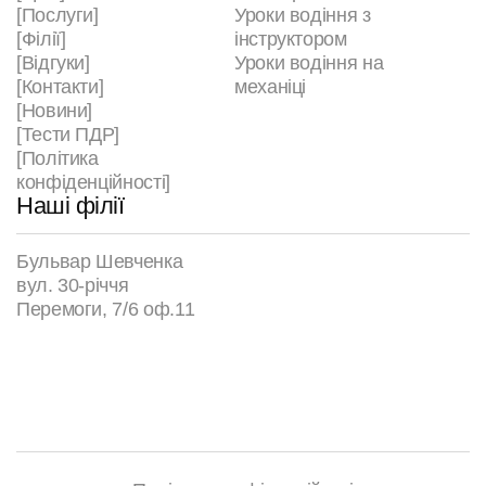
[Послуги]
Уроки водіння з
[Філії]
інструктором
[Відгуки]
Уроки водіння на
[Контакти]
механіці
[Новини]
[Тести ПДР]
[Політика
конфіденційності]
Наші філії
Бульвар Шевченка
вул. 30-річчя
Перемоги, 7/6 оф.11