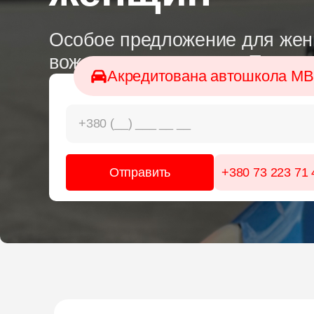
Особое предложение для женщ
вождение + экзамены. Только 
Акредитована автошкола М
+380 73 223 71 