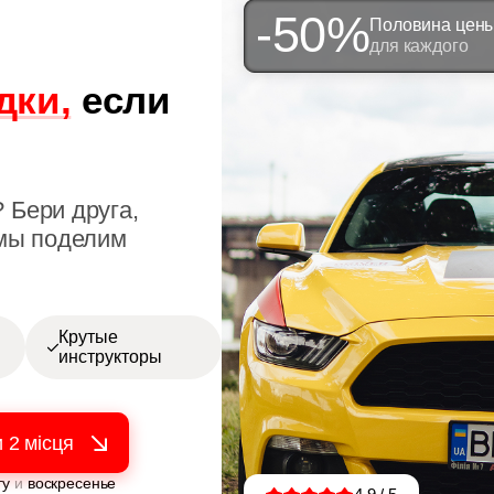
-50%
Половина цен
для каждого
дки,
если
 Бери друга,
 мы поделим
Крутые
инструкторы
ту
и
воскресенье