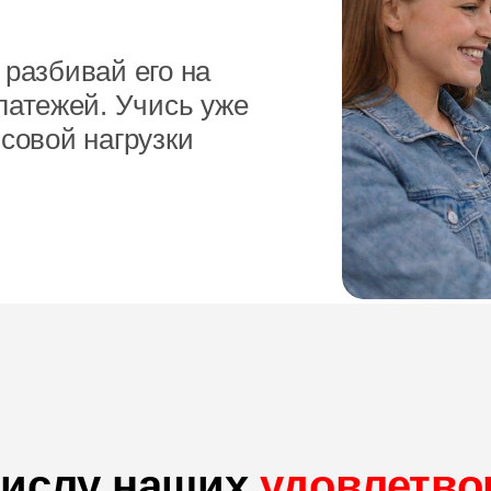
разбивай его на
латежей. Учись уже
совой нагрузки
числу наших
удовлетво