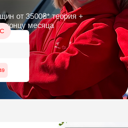
ин от 3500₴* теория +
к концу месяца
ВС
49