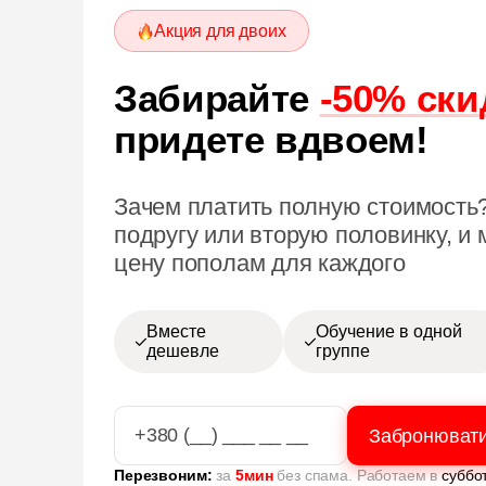
Акция для двоих
Забирайте
-50% ски
придете вдвоем!
Зачем платить полную стоимость?
подругу или вторую половинку, и
цену пополам для каждого
Вместе
Обучение в одной
дешевле
группе
Перезвоним:
за
5мин
без спама.
Работаем в
суббо