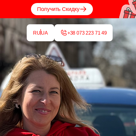
Получить Скидку
RU
UA
+38 073 223 71 49